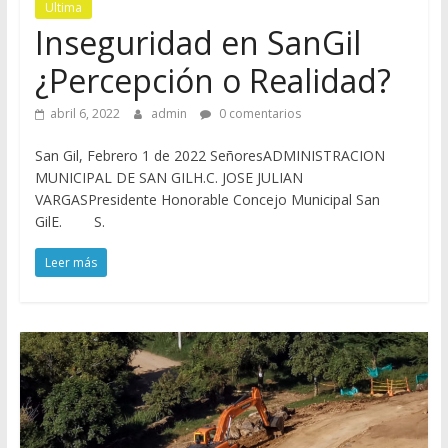
M
Ultima
Inseguridad en SanGil
o
¿Percepción o Realidad?
r
abril 6, 2022
admin
0 comentarios
San Gil, Febrero 1 de 2022 SeñoresADMINISTRACION
e
MUNICIPAL DE SAN GILH.C. JOSE JULIAN
VARGASPresidente Honorable Concejo Municipal San
n
GilE. S.
Leer más
o
C
o
n
c
e