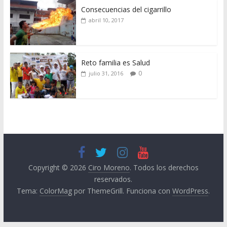
Consecuencias del cigarrillo
abril 10, 2017
Reto familia es Salud
0
julio 31, 2016
Copyright © 2026
Ciro Moreno
. Todos los derechos
reservados.
Tema:
ColorMag
por ThemeGrill. Funciona con
WordPress
.