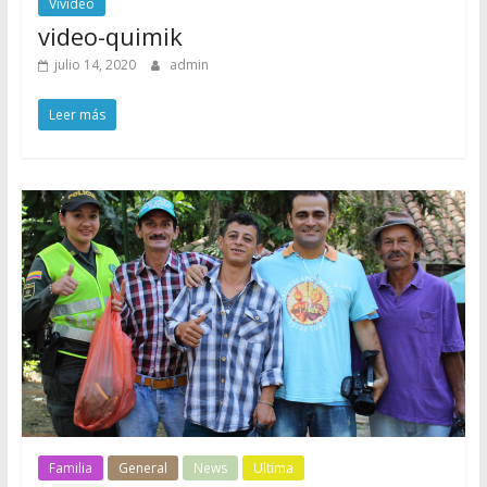
Vivideo
video-quimik
julio 14, 2020
admin
Leer más
Familia
General
News
Ultima