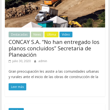
j
a
l
S
a
n
Destacadas
News
Ultima
Video
G
CONCAY S.A. “No han entregado los
i
planos concluidos” Secretaria de
l
Planeación
2
0
julio 30, 2020
admin
1
6
Gran preocupación les asiste a las comunidades urbanas
y rurales ante el inicio de las obras de construcción de la
-
2
Leer más
0
2
3