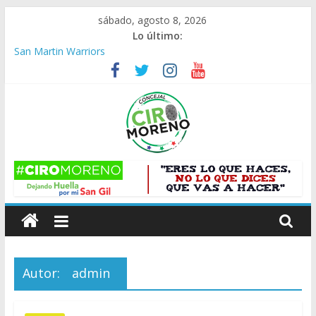
Saltar
sábado, agosto 8, 2026
al
Lo último:
contenido
San Martin Warriors
Inseguridad en SanGil ¿Percepción o Realidad?
CONCAY S.A. “No han entregado los planos concluidos”
Secretaria de Planeación
video-quimik
Trabajo en Equipo
C
i
r
Autor:
admin
o