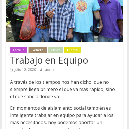
M
o
r
e
Familia
General
News
Ultima
Trabajo en Equipo
n
julio 12, 2020
admin
o
A través de los tiempos nos han dicho que no
siempre llega primero el que va más rápido, sino
C
el que sabe a dónde va.
o
En momentos de aislamiento social también es
n
inteligente trabajar en equipo para ayudar a los
c
más necesitados, hoy podemos aportar un
e