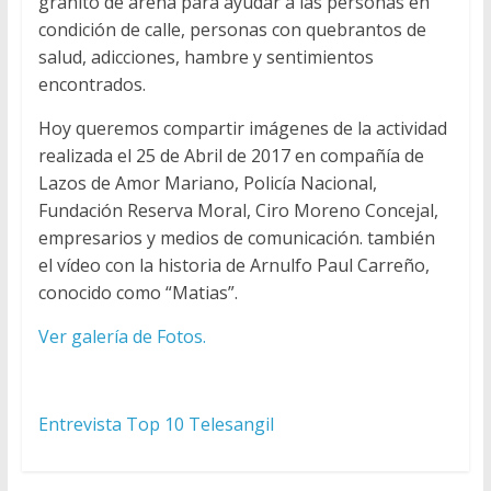
granito de arena para ayudar a las personas en
j
condición de calle, personas con quebrantos de
a
l
salud, adicciones, hambre y sentimientos
S
encontrados.
a
Hoy queremos compartir imágenes de la actividad
n
realizada el 25 de Abril de 2017 en compañía de
G
Lazos de Amor Mariano, Policía Nacional,
i
Fundación Reserva Moral, Ciro Moreno Concejal,
l
empresarios y medios de comunicación. también
2
el vídeo con la historia de Arnulfo Paul Carreño,
0
conocido como “Matias”.
1
6
Ver galería de Fotos.
-
2
0
Entrevista Top 10 Telesangil
2
3