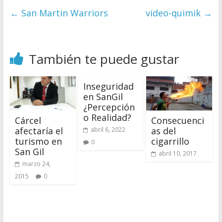
←
San Martin Warriors
video-quimik
→
También te puede gustar
Inseguridad
en SanGil
¿Percepción
o Realidad?
Cárcel
Consecuenci
afectaría el
as del
abril 6, 2022
turismo en
cigarrillo
0
San Gil
abril 10, 2017
marzo 24,
2015
0