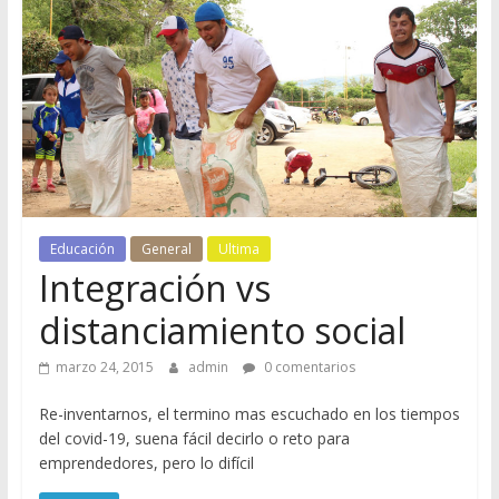
M
o
r
e
n
Educación
General
Ultima
Integración vs
o
distanciamiento social
C
marzo 24, 2015
admin
0 comentarios
o
Re-inventarnos, el termino mas escuchado en los tiempos
n
del covid-19, suena fácil decirlo o reto para
c
emprendedores, pero lo difícil
e